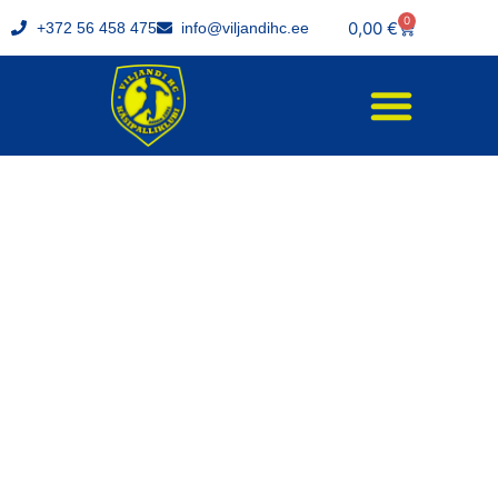
0
0,00
€
+372 56 458 475
info@viljandihc.ee