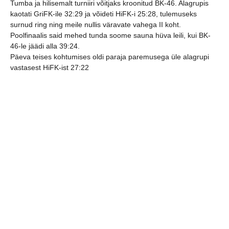
Tumba ja hilisemalt turniiri võitjaks kroonitud BK-46. Alagrupis
kaotati GriFK-ile 32:29 ja võideti HiFK-i 25:28, tulemuseks
surnud ring ning meile nullis väravate vahega II koht.
Poolfinaalis said mehed tunda soome sauna hüva leili, kui BK-
46-le jäädi alla 39:24.
Päeva teises kohtumises oldi paraja paremusega üle alagrupi
vastasest HiFK-ist 27:22
Lärkkulla Cup 2016 paremusjärjestus:
1. BK-46
2. HC Kehra
3. Viljandi
4. HIFK
5. GrIFK
6. IFK Tumba
jaga postitust: