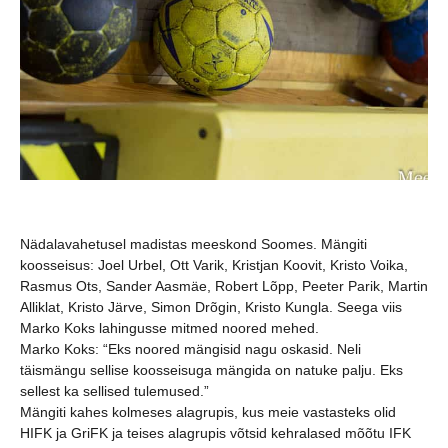
Nädalavahetusel madistas meeskond Soomes.
Mängiti
koosseisus: Joel Urbel, Ott Varik, Kristjan Koovit, Kristo Voika,
Rasmus Ots, Sander Aasmäe, Robert Lõpp, Peeter Parik, Martin
Alliklat, Kristo Järve, Simon Drõgin, Kristo Kungla. Seega viis
Marko Koks lahingusse mitmed noored mehed.
Marko Koks: “
Eks noored mängisid nagu oskasid. Neli
täismängu sellise koosseisuga mängida on natuke palju. Eks
sellest ka sellised tulemused.”
Mängiti kahes kolmeses alagrupis, kus meie vastasteks olid
HIFK ja GriFK ja teises alagrupis võtsid kehralased mõõtu IFK