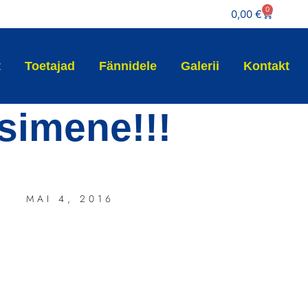
0
0,00
€
t
Toetajad
Fännidele
Galerii
Kontakt
simene!!!
MAI 4, 2016