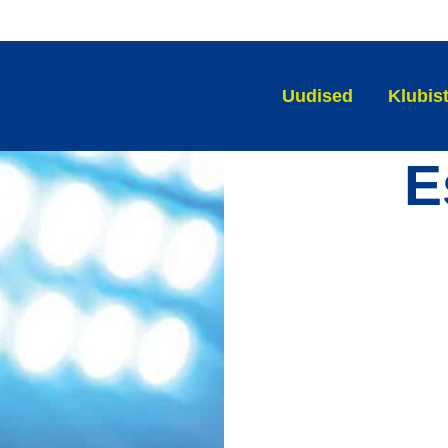
Uudised
Klubis
E