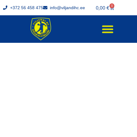
0
0,00
€
+372 56 458 475
info@viljandihc.ee