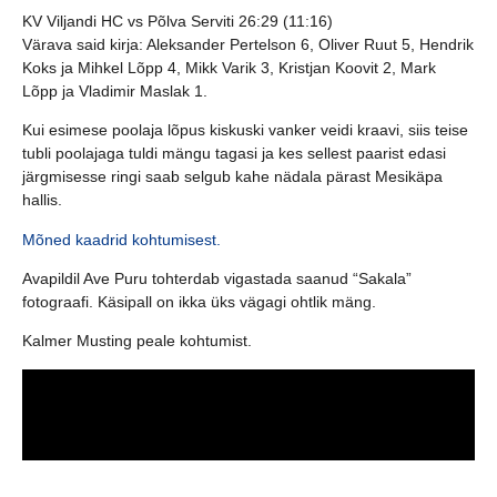
KV Viljandi HC vs Põlva Serviti 26:29 (11:16)
Värava said kirja: Aleksander Pertelson 6, Oliver Ruut 5, Hendrik
Koks ja Mihkel Lõpp 4, Mikk Varik 3, Kristjan Koovit 2, Mark
Lõpp ja Vladimir Maslak 1.
Kui esimese poolaja lõpus kiskuski vanker veidi kraavi, siis teise
tubli poolajaga tuldi mängu tagasi ja kes sellest paarist edasi
järgmisesse ringi saab selgub kahe nädala pärast Mesikäpa
hallis.
Mõned kaadrid kohtumisest.
Avapildil Ave Puru tohterdab vigastada saanud “Sakala”
fotograafi. Käsipall on ikka üks vägagi ohtlik mäng.
Kalmer Musting peale kohtumist.