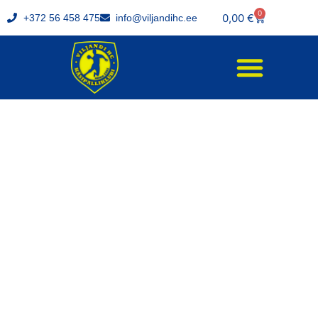
0
0,00
€
+372 56 458 475
info@viljandihc.ee