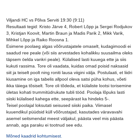
Viljandi HC vs Põlva Serviti 19:30 (9:11)
Resultaati tegid: Kristo Järve 4, Robert Lõpp ja Sergei Rodjukov
3, Kristjan Koovit, Martin Braun ja Madis Parik 2, Mikk Varik,
Mihkel Lõpp ja Raiko Roosna 1.
Esimene poolaeg algas võõrustajatele omaselt, kudagimoodi ei
saadud ree peale (või siis arvestades kohalikku suusailma oleks
täpsem öelda vankri peale). Külalised lasti kuuega ette ja siis
kukuti rassima. Tore oli vaadata, kuidas omad poisid naksasid
siit ja teiselt poolt ning roniti lausa viigini välja. Postulaati, et liidri
kiusamine on iga tabelis allpool oleva satsi püha kohus, võeti
ikka täiega tõsiselt. Tore oli tõdeda, et külaliste lootsi torisemine
ületas kohati trummitüdrukute tubli tööd. Poolaja lõpuks lasti
siiski külalised kahega ette, seepärast ka hindeks 5-.
Teisel poolajal loksutati seisused siiski paika. Viimasel
kuuendikul püüdsid küll võõrustajad, kasutades väravavahi
asemel seitsmendat meest väljakul, päästa veel mis päästa
annab, aga paraku ei tootnud see edu.
Mõned kaadrid kohtumisest.