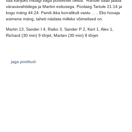
saa kahjuks midagi väga positiivset öelda.
Rahule saab jääda
väravavahtidega ja Martini esitusega.
Poolaeg Tartule 21:14 ja
kogu mäng 44:24. Pandi ikka korralikult vastu ….. Eks hooaja
esimene mäng, taheti näidata milleks võimelised on.
Martin 13, Sander I 4, Raiko 3, Sander P 2, Kert 1, Alex 1,
Richard (30 min) 9 tõrjet, Marten (30 min) 8 tõrjet.
jaga postitust:
eelmine
järgmine