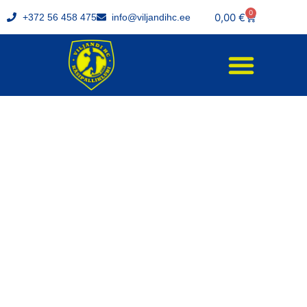
0
0,00
€
+372 56 458 475
info@viljandihc.ee