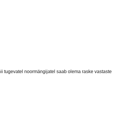
 nii tugevatel noormängijatel saab olema raske vastaste
e kiire ja asuda juhtima 3:1 siis mida mäng edasi seda
jaks olime jäänud kaotusseisu ainult nelja väravaga 8:12.
 meie poolt vaadatuna 18:32.