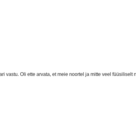
stu. Oli ette arvata, et meie noortel ja mitte veel füüsiliselt
utsime alguses tänu Marteni headele tõrjetele väravas joosta mõn
ed ja massivahe. Terve poolaja mängisime rahuldavalt ja poola
htsaid pallikaotusi, mida vastane ka kohe ära kasutas ja lõppseis