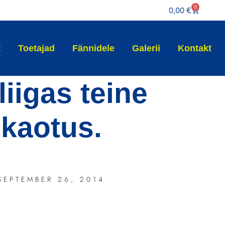
0
0,00
€
t
Toetajad
Fännidele
Galerii
Kontakt
liigas teine
kaotus.
SEPTEMBER 26, 2014