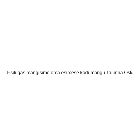
Esiliigas mängisime oma esimese kodumängu Tallinna Oskari va
tohutut kaitsemüüri üle mängida. Ja nii ta ka läks. Kuigi su
rohkem tulid maksvusele Oskari mängijate suuremad kogemus
Kuid teisel poolajal väsisime, sisse tuli lubamatult palju li
Martin 6, Sander I 4, Alex 3, Sander P 3, Raiko 2