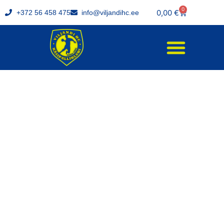
0
0,00
€
+372 56 458 475
info@viljandihc.ee