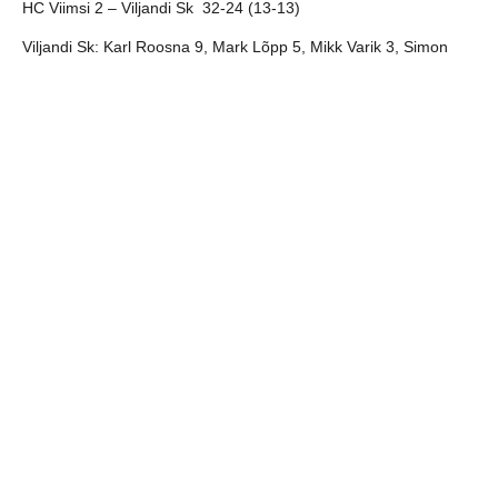
HC Viimsi 2 – Viljandi Sk 32-24 (13-13)
Viljandi Sk:
Karl Roosna 9, Mark Lõpp 5, Mikk Varik 3, Simon
Drõgin 2, Alex Toom 2, Sander Izjumov, Sander Pettai 2, Martin
Allikalt 1, Sander Rohtla, Henn Hendrik Sepp. Väravas Richard
Mutli, Kevin Pajuväli, Marten Tamme.
jaga postitust:
eelmine
järgmine