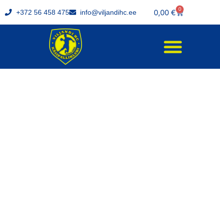
0
0,00
€
+372 56 458 475
info@viljandihc.ee