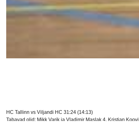
HC Tallinn vs Viljandi HC 31:24 (14:13)
Tabavad olid: Mikk Varik ja Vladimir Maslak 4, Kristjan Koov
Esimese poolaja esimese kümne minuti parimad mehed platsil 
peoperemehed sahistama meie väravavõrku üha enam ja kaheküm