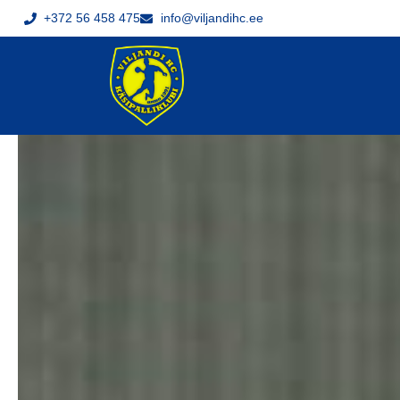
+372 56 458 475
info@viljandihc.ee