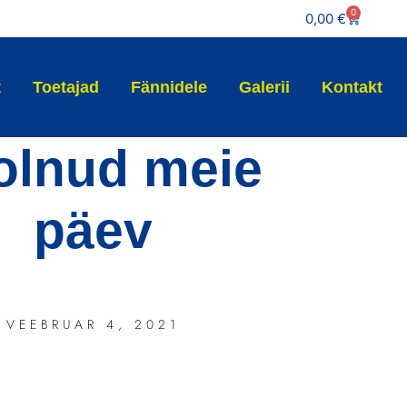
0
0,00
€
t
Toetajad
Fännidele
Galerii
Kontakt
 olnud meie
päev
VEEBRUAR 4, 2021