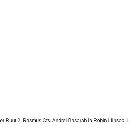
iver Ruut 2, Rasmus Ots, Andrei Basarab ja Robin Liinsoo 1.
d võrku, siis järgmise kümne minuti jooksul hakasid
ahtlus, kuigi mängida oli ju küll ja veel, et see rong