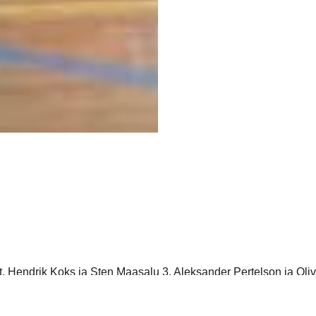
it, Hendrik Koks ja Sten Maasalu 3, Aleksander Pertelson ja Ol
olid puurilukud! Mõlemad. No ei tahtnud pall kuidagi leida tee
nenda minuti täitudes hakkas järjest sügavamalt ligi hiilima k