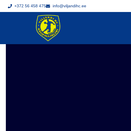
+372 56 458 475
info@viljandihc.ee