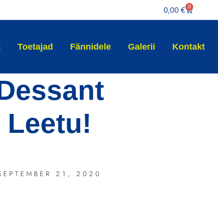
0
0,00
€
t
Toetajad
Fännidele
Galerii
Kontakt
Dessant
Leetu!
SEPTEMBER 21, 2020