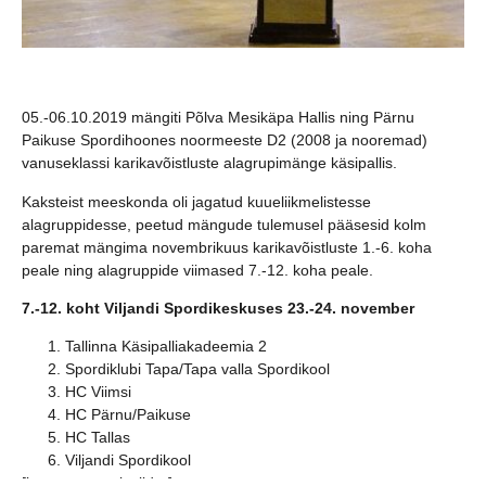
05.-06.10.2019 mängiti Põlva Mesikäpa Hallis ning Pärnu
Paikuse Spordihoones noormeeste D2 (2008 ja nooremad)
vanuseklassi karikavõistluste alagrupimänge käsipallis.
Kaksteist meeskonda oli jagatud kuueliikmelistesse
alagruppidesse, peetud mängude tulemusel pääsesid kolm
paremat mängima novembrikuus karikavõistluste 1.-6. koha
peale ning alagruppide viimased 7.-12. koha peale.
7.-12. koht Viljandi Spordikeskuses 23.-24. november
Tallinna Käsipalliakadeemia 2
Spordiklubi Tapa/Tapa valla Spordikool
HC Viimsi
HC Pärnu/Paikuse
HC Tallas
Viljandi Spordikool
[logo_carousel_slider]