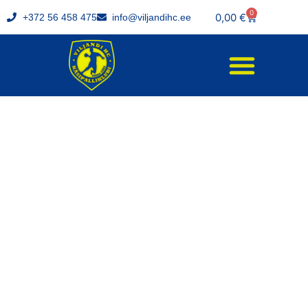
0
0,00
€
+372 56 458 475
info@viljandihc.ee