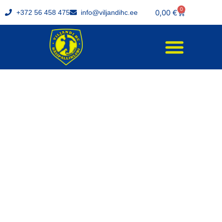
0
0,00
€
+372 56 458 475
info@viljandihc.ee