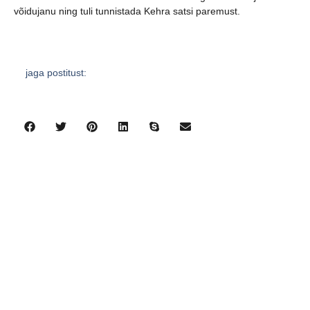
võidujanu ning tuli tunnistada Kehra satsi paremust.
jaga postitust:
eelmine
järgmine