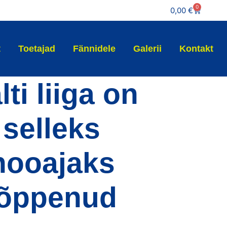
0
0,00
€
t
Toetajad
Fännidele
Galerii
Kontakt
lti liiga on
selleks
hooajaks
lõppenud