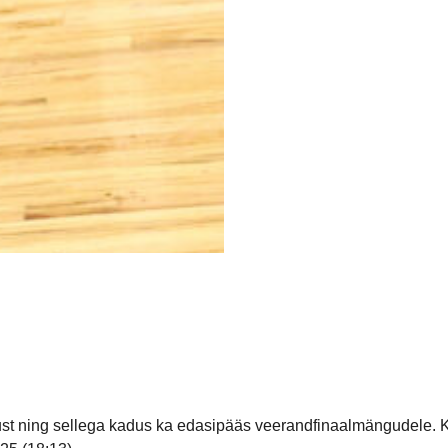
tust ning sellega kadus ka edasipääs veerandfinaalmängudele. 