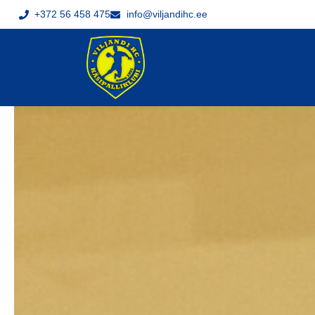
+372 56 458 475
info@viljandihc.ee