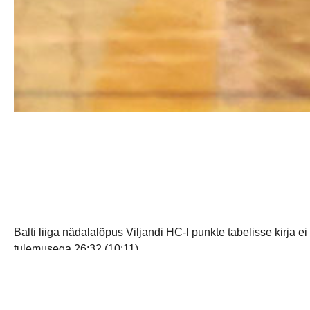
Balti liiga nädalalõpus Viljandi HC-l punkte tabelisse kir
tulemusega 26:32 (10:11).
Kohtumine algas paljulubavalt kui kaotusseisust välja tuldi 
õnnestus vahe kahe väravani viia ja sealt edasi seda veel 