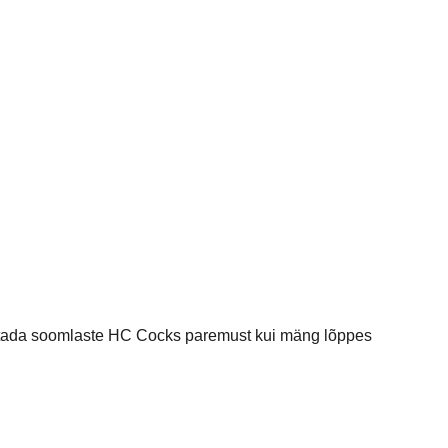
nnistada soomlaste HC Cocks paremust kui mäng lõppes
 punktis mäng kestis kuni 43. mänguminutini kui soomlastel