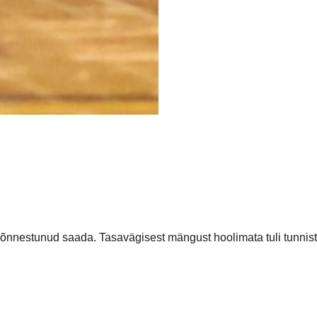
ja ei õnnestunud saada. Tasavägisest mängust hoolimata tuli tu
ning seitsmendal mänguminutil juhtima 3:2 mindi. Selline punkt
suurendada.