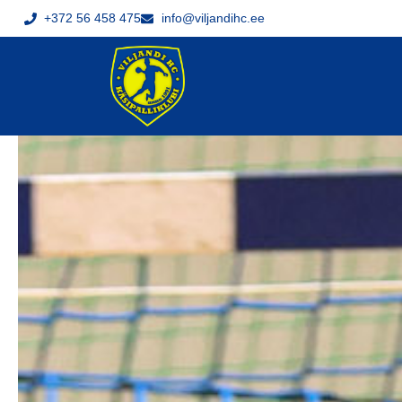
+372 56 458 475
info@viljandihc.ee