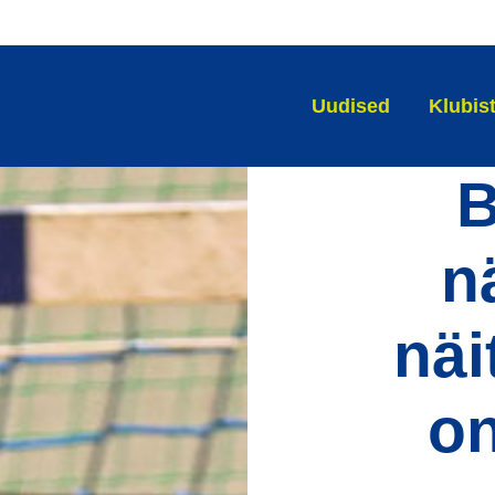
Uudised
Klubis
B
n
näi
on