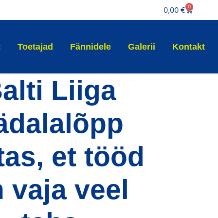
0
0,00
€
t
Toetajad
Fännidele
Galerii
Kontakt
alti Liiga
ädalalõpp
tas, et tööd
 vaja veel