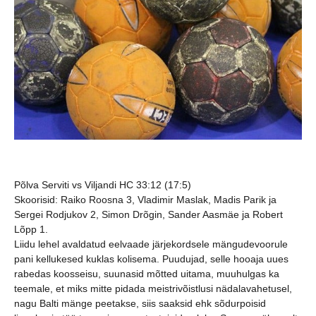
Põlva Serviti vs Viljandi HC 33:12 (17:5)
Skoorisid:
Raiko Roosna 3, Vladimir Maslak, Madis Parik ja
Sergei Rodjukov 2, Simon Drõgin, Sander Aasmäe ja Robert
Lõpp 1.
Liidu lehel avaldatud eelvaade järjekordsele mängudevoorule
pani kellukesed kuklas kolisema. Puudujad, selle hooaja uues
rabedas koosseisu, suunasid mõtted uitama, muuhulgas ka
teemale, et miks mitte pidada meistrivõistlusi nädalavahetusel,
nagu Balti mänge peetakse, siis saaksid ehk sõdurpoisid