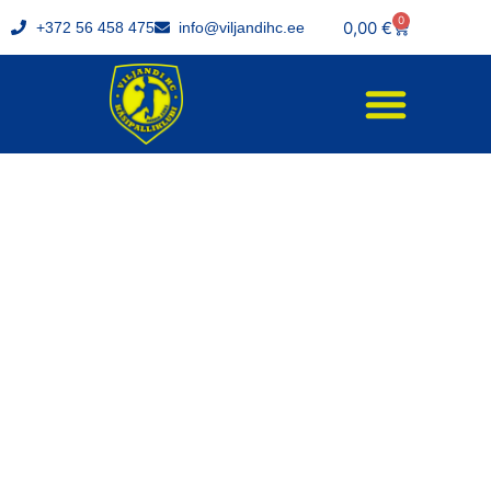
0
0,00
€
+372 56 458 475
info@viljandihc.ee