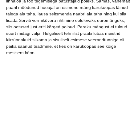
linnaloa ja töö tegemisega patustajaid poleks. Samas, vähemalt
paaril möödunud hooajal on esimene mäng karukoopas läinud
täiega aia taha, lausa seitsmenda naabri aia taha ning kui siia
lisada Serviti vormikõvera rihtimine eelolevaks euromänguks,
siis ootused just eriti kõrged polnud. Paraku mängust ei tulnud
suurt midagi välja. Hulgaliselt tehnilist praaki lubas meistrid
kiirrünnakuid silkama ja sisuliselt esimese veerandtunniga oli
paika saanud teadmine, et kes on karukoopas see kõige
mesisem käpp.
Hirmus lugu. Esimese poolajaga kõigest VIIS tabamust ning
teisel poolajal said palju mänguaega vahetusmehed. Loodame,
et see mäng oli vastikult plärisevaks seitsme rublaseks plekist
äratuskellaks mängumeeste peades.
Nädalavahetusel mängivad 2004.a. ja hiljem sündinud
noormehed JÕUD-i meistrivõistluste esimese etapi koduses
spordihoones.
jaga postitust: