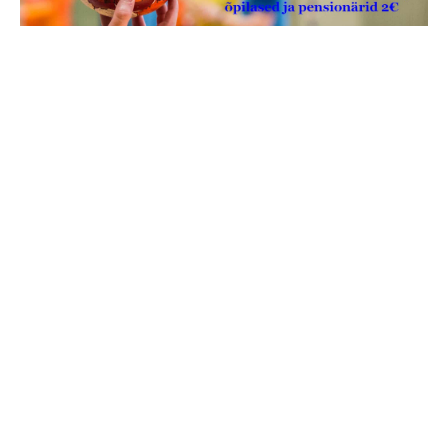
jaga postitust:
eelmine
järgmine