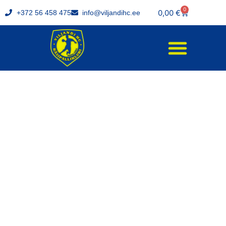
0
0,00
€
+372 56 458 475
info@viljandihc.ee