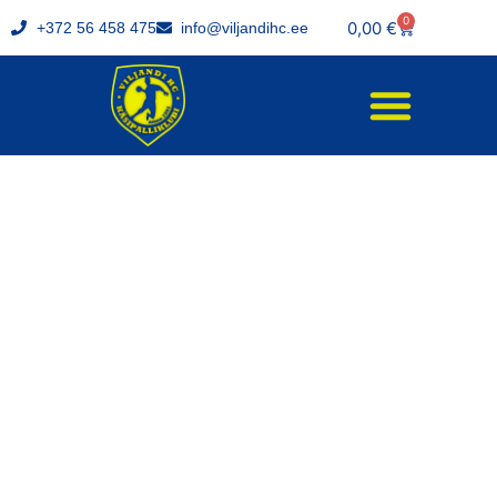
0
0,00
€
+372 56 458 475
info@viljandihc.ee