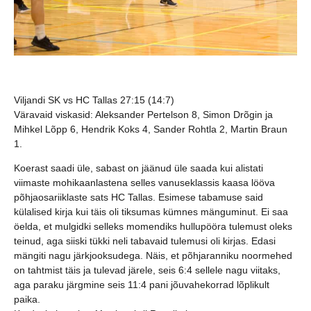
Viljandi SK vs HC Tallas 27:15 (14:7)
Väravaid viskasid: Aleksander Pertelson 8, Simon Drõgin ja
Mihkel Lõpp 6, Hendrik Koks 4, Sander Rohtla 2, Martin Braun
1.
Koerast saadi üle, sabast on jäänud üle saada kui alistati
viimaste mohikaanlastena selles vanuseklassis kaasa lööva
põhjaosariiklaste sats HC Tallas. Esimese tabamuse said
külalised kirja kui täis oli tiksumas kümnes mänguminut. Ei saa
öelda, et mulgidki selleks momendiks hullupööra tulemust oleks
teinud, aga siiski tükki neli tabavaid tulemusi oli kirjas. Edasi
mängiti nagu järkjooksudega. Näis, et põhjaranniku noormehed
on tahtmist täis ja tulevad järele, seis 6:4 sellele nagu viitaks,
aga paraku järgmine seis 11:4 pani jõuvahekorrad lõplikult
paika.