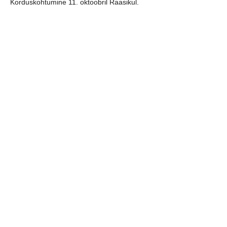
Korduskohtumine 11. oktoobril Raasikul.
Mõned kaadrid kohtumisest.
[logo_carousel_slider]
jaga postitust:
eelmine
järgmine