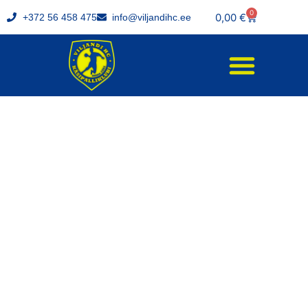
0
0,00
€
+372 56 458 475
info@viljandihc.ee