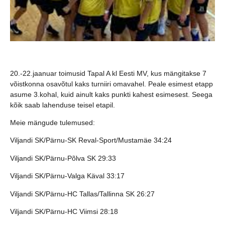
20.-22.jaanuar toimusid Tapal A kl Eesti MV, kus mängitakse 7
võistkonna osavõtul kaks turniiri omavahel. Peale esimest etapp
asume 3.kohal, kuid ainult kaks punkti kahest esimesest. Seega
kõik saab lahenduse teisel etapil.
Meie mängude tulemused:
Viljandi SK/Pärnu-SK Reval-Sport/Mustamäe 34:24
Viljandi SK/Pärnu-Põlva SK 29:33
Viljandi SK/Pärnu-Valga Käval 33:17
Viljandi SK/Pärnu-HC Tallas/Tallinna SK 26:27
Viljandi SK/Pärnu-HC Viimsi 28:18