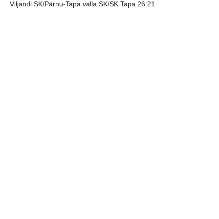
Viljandi SK/Pärnu-Tapa valla SK/SK Tapa 26:21
Tõotab tulla väga põnev teine ring
jaga postitust:
eelmine
järgmine