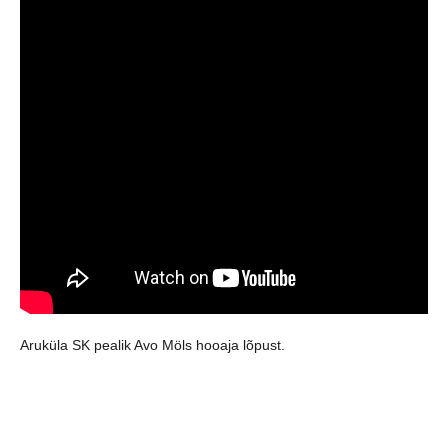
Aruküla SK pealik Avo Möls hooaja lõpust.