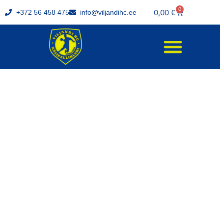
0
0,00
€
+372 56 458 475
info@viljandihc.ee