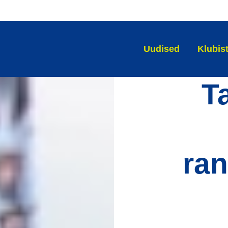
Uudised
Klubis
T
ran