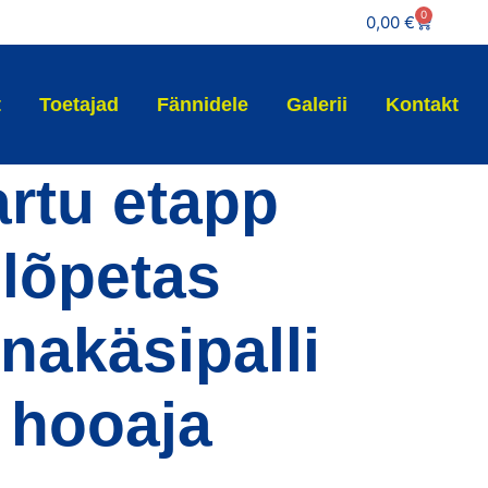
0
0,00
€
t
Toetajad
Fännidele
Galerii
Kontakt
artu etapp
lõpetas
nakäsipalli
hooaja