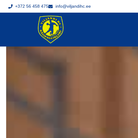
+372 56 458 475
info@viljandihc.ee