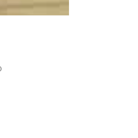
)
 Mikk Varik 3, Ott Varik, Sten Maasalu ja Robert Lõpp 2.
uks sama asi, mis ka kolmapäevases kohtumises meistrisarjas, 
i hetk platsilt kadunud mehed, kes palli väravasse oleks suutnu