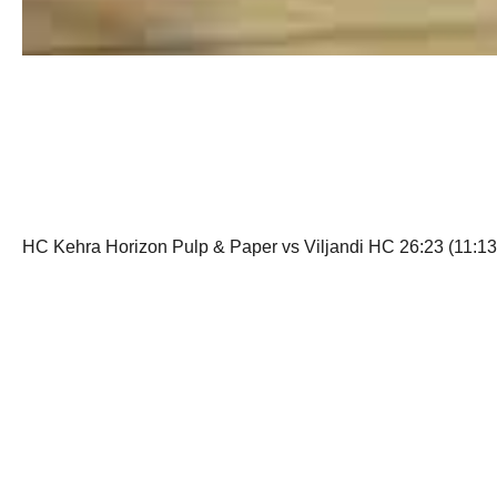
HC Kehra Horizon Pulp & Paper vs Viljandi HC 26:23 (11:13
Skoori tegid:
Kristo Voika 6, Kristo Järve, Sergei Rodjukov ja
Nelikümmend minutit mängu juhtinud mulkidele sai saatuslik
Marko Koks: “Nagu ka kohtumises Serviti vastu olid meil ming